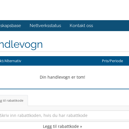
skapsbase
Nettverksstatus
Kontakt oss
ndlevogn
t/Alternativ
Pris/Periode
Din handlevogn er tom!
g til rabattkode
Legg til rabattkode »