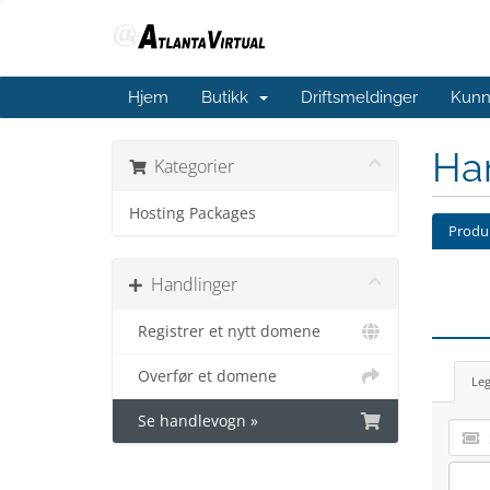
Hjem
Butikk
Driftsmeldinger
Kunn
Ha
Kategorier
Hosting Packages
Produk
Handlinger
Registrer et nytt domene
Overfør et domene
Leg
Se handlevogn »