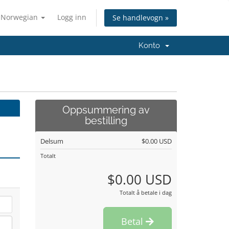
Norwegian
Logg inn
Se handlevogn »
Konto
Oppsummering av
bestilling
Delsum
$0.00 USD
Totalt
$0.00 USD
Totalt å betale i dag
Betal